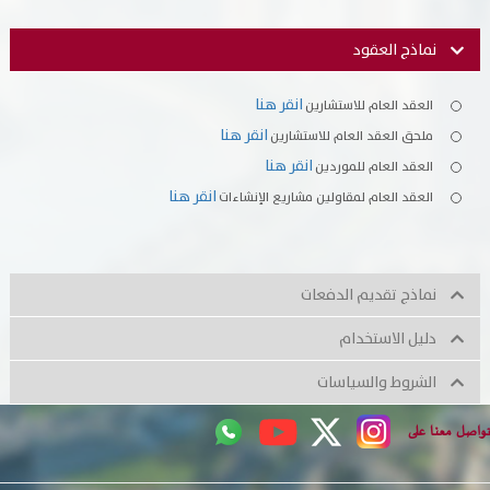
تسجيل شركة جديدة
الأسئلة الشائعة
نماذج العقود
Vendor Portal -
منصة الشركات
سياسة النظام الإداري المتكامل
انقر هنا
العقد العام للاستشارين
انقر هنا
ملحق العقد العام للاستشارين
جوائز و شهادات
انقر هنا
العقد العام للموردين
انقر هنا
العقد العام لمقاولين مشاريع الإنشاءات
الميثاق
سياسة أمن المعلومات
نماذج تقديم الدفعات
سياسة الموردين و المشتريات
دليل الاستخدام
سياسة نظام إدارة المرافق
الشروط والسياسات
مشاريع الدائرة
تواصل معنا على
المنشآت العمرانية