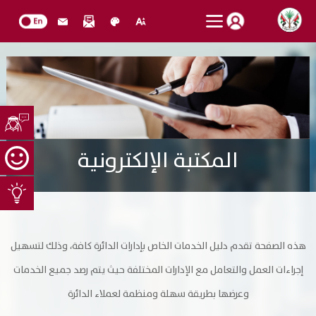
هل أنت راض عن الموقع؟
تسجيل الدخول
المكتبة الإلكترونية
عن الدائرة
الاقتراحات والشكاوى
امكانية الوصول
كلمة الرئيس
بحث
وظائف شاغرة
هذه الصفحة تقدم دليل الخدمات الخاص بإدارات الدائرة كافة، وذلك لتسهيل
الهيكل التنظيمي العام
إستعادة كلمة المرور
تسجيل فرد جديد
إجراءات العمل والتعامل مع الإدارات المختلفة حيث يتم رصد جميع الخدمات
من نحن
وعرضها بطريقة سهلة ومنظمة لعملاء الدائرة
سياسة الجودة