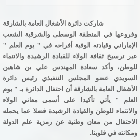
خدمات الدائرة
شاركت دائرة الأشغال العامة بالشارقة
التحقق من حالة معاملة
وفروعها في المنطقة الوسطى والشرقية الشعب
خدمات الأفراد
الإماراتي وقيادته الوفية أفراحه في " يوم العلم "
عبر ترسيخ ثقافة الولاء للقيادة الرشيدة والانتماء
خدمات الشركات
للوطن، وأكد سعادة المهندس علي بن شاهين
خدمات الجهات الحكومية
السويدي عضو المجلس التنفيذي رئيس دائرة
خدمات الموظفين
الأشغال العامة بالشارقة أن احتفال الدائرة بـ " يوم
العلم " يأتي تأكيدا على أسمى معاني الولاء
المكتبة الإلكترونية
والانتماء للوطن والقيادة الرشيدة فضلا عما يحمله
الاحتفال من معان وطنية عن رمزية علم الدولة
ومكانته في قلوبنا
.