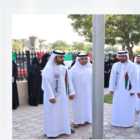
تسجيل شركة جديدة
الأسئلة الشائعة
Vendor Portal -
منصة الشركات
سياسة النظام الإداري المتكامل
جوائز و شهادات
الميثاق
سياسة أمن المعلومات
سياسة الموردين و المشتريات
سياسة نظام إدارة المرافق
مشاريع الدائرة
المنشآت العمرانية