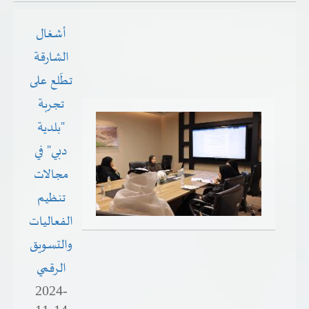
أشغال
الشارقة
تطّلع على
تجربة
"بلدية
دبي" في
مجالات
تنظيم
الفعاليات
والتسويق
الرقمي
2024-