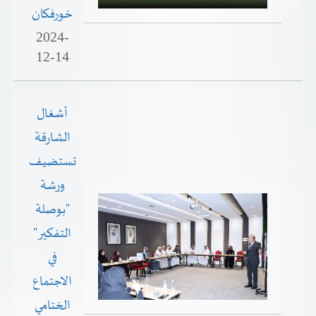
خورفكان
2024-
12-14
أشغال
الشارقة
تستضيف
ورشة
"بوصلة
التفكير"
في
الاجتماع
الختامي