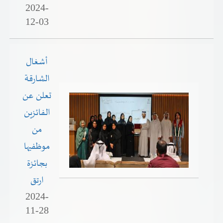
2024-
12-03
أشغال
الشارقة
تعلن عن
الفائزين
من
موظفيها
بجائزة
ارتق
2024-
11-28