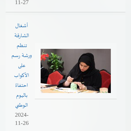
11-27
أشغال
الشارقة
تنظم
ورشة رسم
على
الأكواب
احتفاءً
باليوم
الوطني
2024-
11-26