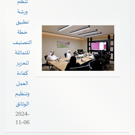
تنظم
ورشة
تطبيق
خطة
التصنيف
المتماثلة
لتعزيز
كفاءة
العمل
وتنظيم
الوثائق
2024-
11-06