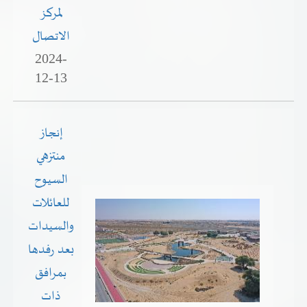
لمركز
الاتصال
2024-
12-13
إنجاز
منتزهي
السيوح
للعائلات
والسيدات
بعد رفدها
بمرافق
ذات