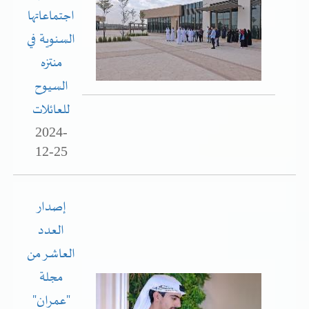
تسجيل شركة جديدة
اجتماعاتها
الأسئلة الشائعة
السنوية في
Vendor Portal -
منصة الشركات
منتزه
سياسة النظام الإداري المتكامل
السيوح
جوائز و شهادات
للعائلات
الميثاق
2024-
12-25
سياسة أمن المعلومات
سياسة الموردين و المشتريات
إصدار
سياسة نظام إدارة المرافق
العدد
العاشر من
مشاريع الدائرة
مجلة
المنشآت العمرانية
"عمران"