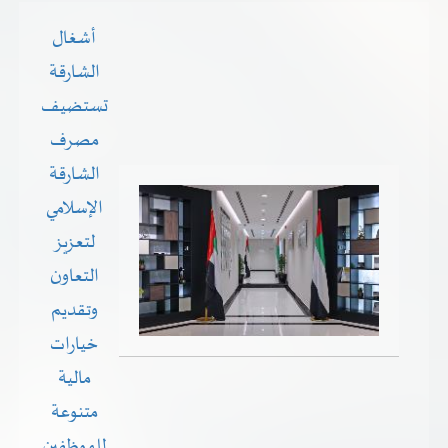
أشغال
الشارقة
تستضيف
مصرف
الشارقة
الإسلامي
لتعزيز
التعاون
وتقديم
خيارات
مالية
متنوعة
للموظفين