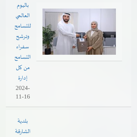
باليوم
العالمي
للتسامح
وترشح
سفراء
التسامح
من كل
إدارة
2024-
11-16
بلدية
الشارقة