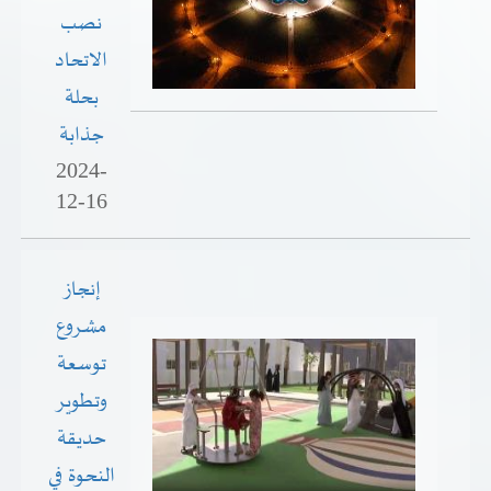
نصب
الاتحاد
بحلة
جذابة
2024-
12-16
إنجاز
مشروع
توسعة
وتطوير
حديقة
النحوة في