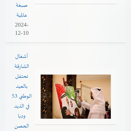
صبغة
عالمية
2024-
12-10
أشغال
الشارقة
تحتفل
بالعيد
الوطني 53
في الذيد
ودبا
الحصن