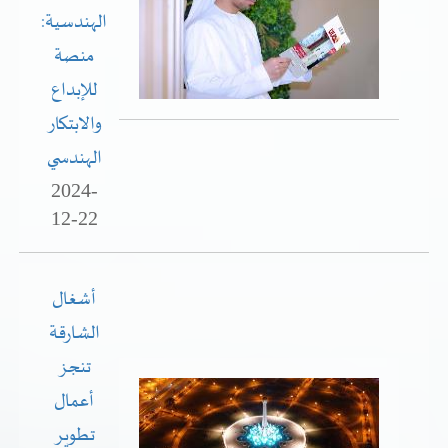
الهندسية:
خدمات الدائرة
منصة
للإبداع
التحقق من حالة معاملة
والابتكار
خدمات الأفراد
الهندسي
خدمات الشركات
2024-
12-22
خدمات الجهات الحكومية
خدمات الموظفين
أشغال
المكتبة الإلكترونية
الشارقة
تنجز
أعمال
تطوير