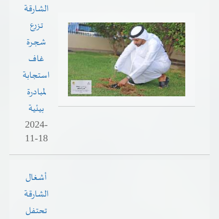
الشارقة
تزرع
شجرة
غاف
استجابة
لمبادرة
بيئية
2024-
11-18
أشغال
الشارقة
تحتفل