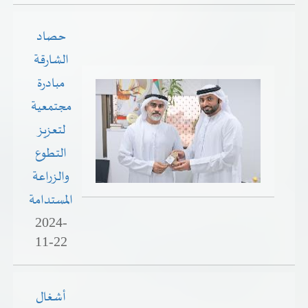
حصاد
الشارقة
مبادرة
مجتمعية
لتعزيز
التطوع
والزراعة
المستدامة
2024-
11-22
أشغال