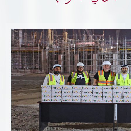
تسجيل شركة جديدة
الأسئلة الشائعة
Vendor Portal -
منصة الشركات
سياسة النظام الإداري المتكامل
جوائز و شهادات
الميثاق
سياسة أمن المعلومات
سياسة الموردين و المشتريات
سياسة نظام إدارة المرافق
مشاريع الدائرة
المنشآت العمرانية