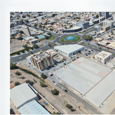
تسجيل شركة جديدة
الأسئلة الشائعة
Vendor Portal -
منصة الشركات
سياسة النظام الإداري المتكامل
جوائز و شهادات
الميثاق
سياسة أمن المعلومات
سياسة الموردين و المشتريات
سياسة نظام إدارة المرافق
مشاريع الدائرة
المنشآت العمرانية