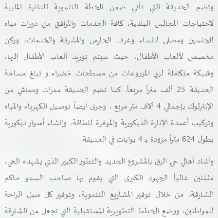
وتضم الحديقة التي تأتي ضمن الخطة التنموية للدائرة الملبية
لاحتياجات المجالس البلدية، كافة الخدمات والمرافق من دورات مياه
للجنسين ومصلى للنساء وغرف الحارس والمشرفة والخدمات، وركن
مخصص لألعاب الأطفال، حيث سيتم توريد ألعاب الأطفال إليها،
وشبكة متكاملة لري المزروعات من مسطحات خضراء و تبلغ مساحة
الحديقة 25 ألف متراً مربعاً. كما تضم الحديقة ممرات ومماشٍ من
الإنترلوك بإجمالي 4 آلاف متر مربع ، وجرى أيضاً توصيل الكهرباء والمياه
وتركيب أعمدة الإنارة الديكورية والموفرة للطاقة، وإنشاء أسوار ديكورية
بطول 624 متراً مزودة بـ 4 بوابات في الحديقة.
وأشاد أهالي حي الرق بالمشروع الجديد والتطور الكبير الذي يشهده الحي،
مثمّنين غالياً الجهود الكبرى التي يقوم بها صاحب السمو حاكم
الشارقة، من خلال توفير المشاريع التنموية، وتوفير كل سبل الراحة
للمواطنين، ووضع الخطط التطويرية المستقبلية التي تجعل من الشارقة