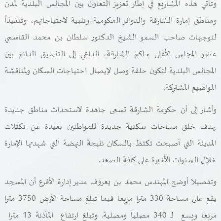
وتأتي هذه المشاريع في إطار تعزيز التعاون بين المجالس البلدية لمدن
ومناطق إمارة الشارقة والدوائر الحكومية وتلبية لاحتياجاتهم، وتنفيذاً
لتوجيهات صاحب السمو الشيخ الدكتور سلطان بن محمد القاسمي
عضو المجلس الأعلى حاكم الشارقة، الداعي إلى التنسيق الدائم بين
المجالس البلدية لتكون حلقة وصل لإيصال احتياجات السكان ولمناقشة
المواضيع المشتركة.
وأشار إلى أن حكومة الشارقة تسعى جاهدة لاستحداث مناطق جديدة
بهدف خلق مساحات سكنية جديدة للمواطنين بعيدة عن تكتلات
المدينة التي أصبحت تكتظ بالسكان نتيجة النهضة التي شهدتها الإمارة
خلال السنوات الأخيرة على كافة الصعد.
وتفصيلا أوضح المهندس محمد بن يعروف مدير إدارة الأفرع أن المسجد
يقع على مساحة 330 مترا مربعا فيما تبلغ مساحة الأرض 3750 مترا
مربعا ويسع
لـ 340 مصليا ومصلية. وتبلغ ارتفاع
المأذنة 13 مترا