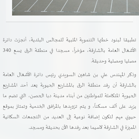
خدمات الدائرة
التحقق من حالة معاملة
تطبيقا لبنود خطتها التنموية الملبية للمجالس البلدية، أنجزت دائرة
خدمات الأفراد
الأشغال العامة بالشارقة، مؤخراً،
مسجدا في منطقة الرق يسع 340
خدمات الشركات
مصليا ومصلية وحديقة.
خدمات الجهات الحكومية
وذكر المهندس علي بن شاهين السويدي رئيس دائرة الأشغال العامة
بالشارقة أن رفد منطقة الرق بالمشاريع الحيوية يعد أحد المشاريع
خدمات الموظفين
الحيوية المتكاملة للمواطنين من أبناء مدينة دبا الحصن، التي تضم ما
المكتبة الإلكترونية
يزيد على ألف مسكناً، و يتم تزويدها بالمرافق الخدمية وتمتاز بموقع
حيوي مهم لتكون إضافة نوعية إلى العديد من التجمعات السكانية
المميزة في الشارقة لاسيما بعد رفدها الآن بحديقة ومسجد.