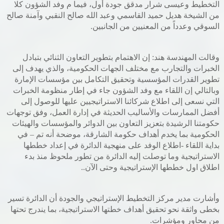
التخطيط وعيسى شرار مدقق جودة أول، فيما م وفد الشؤون كلا
من الشيخة هديل حميد القاسمي وعبد الله صالح النقبي وآمنة صالح
السوقي وعدداً من المعنيين من الجانبين.
وقالت المهندسة هند: إن الاهتمام بتطوير التعاون الثنائي بتبادل
الخبرات والتجارب مع مختلف الجهات الحكومية، والذي يهدف إلى
تطوير القدرات المؤسسية وتحقيق التكامل بين مؤسسات الإمارة
وبالتالي إن اللقاء مع وفد الشؤون جاء في إطار منظومة الخبرات
التي نسعى إلى اطلاع شركائنا الاستراتيجيين عليها للوصول إلى
أفضل الممارسات والأساليب الحديثة في إدارة العمل، وفق توجهات
حكومتنا الرشيدة بتعزيز التعاون بين الدوائر والمؤسسات والهيئات
الحكومية بما يخدم أهداف حكومة الشارقة، موضحة أنه تم – في
بداية اللقاء -اطلاع الوفد على منهجية الدائرة في إعداد خططها
الاستراتيجية وما توصلت إليه الدائرة من تطور ملحوظ منذ بدء
اطلاق اول خططها الإستراتيجية وحتى الآن..
وأشارت مدير مركز التخطيط الإستراتيجي والجودة أن الدائرة تسير
بخطى واثقة نحو تحقيق أهداف خطتها الاستراتيجية، بما يندرج تحتها
من محاور ومؤشرات.