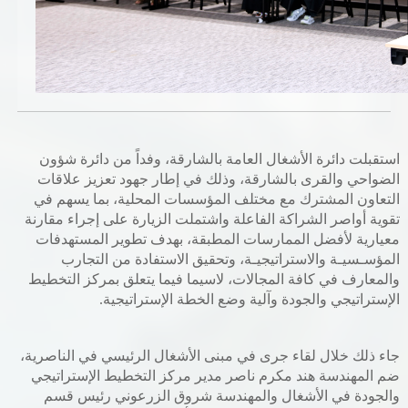
خدمات الدائرة
التحقق من حالة معاملة
خدمات الأفراد
استقبلت دائرة الأشغال العامة بالشارقة، وفداً من دائرة شؤون
خدمات الشركات
الضواحي والقرى بالشارقة، وذلك في إطار جهود تعزيز علاقات
التعاون المشترك مع مختلف المؤسسات المحلية، بما يسهم في
خدمات الجهات الحكومية
تقوية أواصر الشراكة الفاعلة واشتملت الزيارة على إجراء مقارنة
معيارية لأفضل الممارسات المطبقة، بهدف تطوير المستهدفات
خدمات الموظفين
المؤسـسيـة والاستراتيجيـة، وتحقيق الاستفادة من التجارب
والمعارف في كافة المجالات، لاسيما فيما يتعلق بمركز التخطيط
المكتبة الإلكترونية
الإستراتيجي والجودة وآلية وضع الخطة الإستراتيجية.
جاء ذلك خلال لقاء جرى في مبنى الأشغال الرئيسي في الناصرية،
ضم المهندسة هند مكرم ناصر مدير مركز التخطيط الإستراتيجي
والجودة في الأشغال والمهندسة شروق الزرعوني رئيس قسم