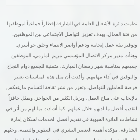
خدمات الدائرة
نظمت دائرة الأشغال العامة في الشارقة إفطاراً جماعياً لموظفيها
التحقق من حالة معاملة
من فئة العمال، بهدف تعزيز التواصل الاجتماعي بين الموظفين،
خدمات الأفراد
وتوفير بيئة عمل إيجابية ودعم أواصر الانتماء وخلق جو أسري.
وهنأت مدير مركز الاتصال المؤسسي مريم المازمي، الموظفين
خدمات الشركات
جميعهم بمناسبة شهر رمضان المبارك، متمنية للجميع دوام النجاح
خدمات الجهات الحكومية
والتوفيق في أداء مهامهم. وأكدت أن مثل هذه المناسبات تعتبر
خدمات الموظفين
فرصة للعاملين للتواصل، وتعزز من نشر ثقافة التسامح ما ينعكس
بالإيجاب على مناخ العمل، ويزيل الكثير من الحواجز، ويمثل حافزاً
المكتبة الإلكترونية
لتقديم أفضل ما لديهم خلال عملهم. كما أشادت بما لهم من أثر في
نشاطات الدائرة الحيوية في تقديم أفضل الخدمات لسكان إمارة
الشارقة، مؤكدة أهمية العنصر البشري في التطوير والتنمية، وحثهم