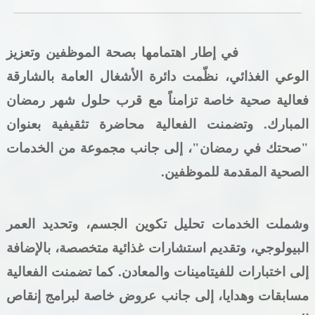
خدمات الدائرة
في إطار اهتمامها بصحة الموظفين وتعزيز
التحقق من حالة معاملة
الوعي الغذائي، نظّمت دائرة الأشغال العامة بالشارقة
خدمات الأفراد
فعالية صحية خاصة تزامناً مع قرب حلول شهر رمضان
المبارك. وتضمنت الفعالية محاضرة تثقيفية بعنوان
خدمات الشركات
"صحتك في رمضان"، إلى جانب مجموعة من الخدمات
خدمات الجهات الحكومية
الصحية المقدمة للموظفين
.
خدمات الموظفين
وشملت الخدمات تحليل تكوين الجسم، وتحديد العمر
المكتبة الإلكترونية
البيولوجي، وتقديم استشارات غذائية متخصصة، بالإضافة
إلى اختبارات للفيتامينات والمعادن. كما تضمنت الفعالية
مسابقات وهدايا، إلى جانب عروض خاصة لبرامج إنقاص